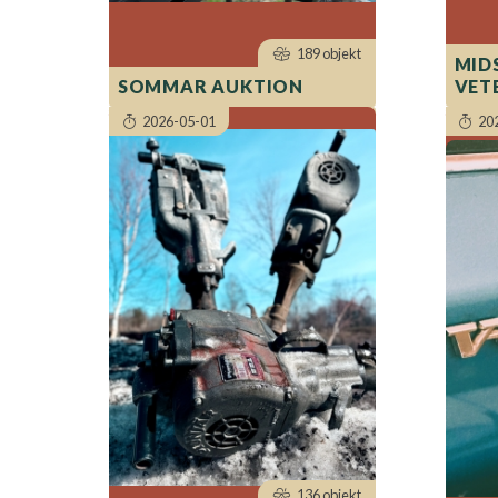
189 objekt
MID
SOMMAR AUKTION
VET
2026-05-01
20
136 objekt