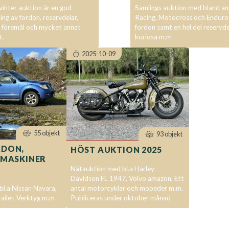
vinter auktion är en god
Samlings auktion med bland an
ing av fordon, reservdelar,
Racing, Motocross och Enduro
 föremål och mycket annat
fordon samt en hel del reservde
t.
kuriosa m.m
2025-10-09
55 objekt
93 objekt
RDON,
HÖST AUKTION 2025
 MASKINER
Nätauktion med bl.a Harley-
Davidson FL 1947, Volvo amazon, Ett
l.a Nissan Navara,
antal motorcyklar och mopeder m.m.
railer, Verktyg m.m
Publiceras under oktober månad