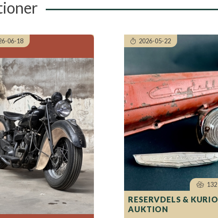
tioner
26-06-18
2026-05-22
132 
RESERVDELS & KURI
AUKTION