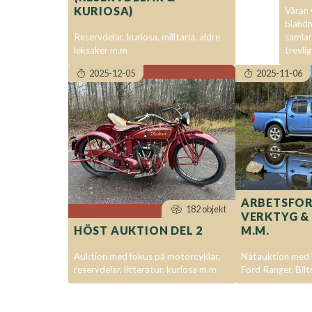
KURIOSA)
Våran 
blandn
Reservdelar, kuriosa, militaria, äldre
samlar
leksaker m.m
trevlig
2025-12-05
2025-11-06
ARBETSFO
182 objekt
VERKTYG &
HÖST AUKTION DEL 2
M.M.
Auktion med fokus på motorcyklar,
Nätauktion med b
reservdelar, litteratur, kuriosa m.m
Ford Ranger, Bilt