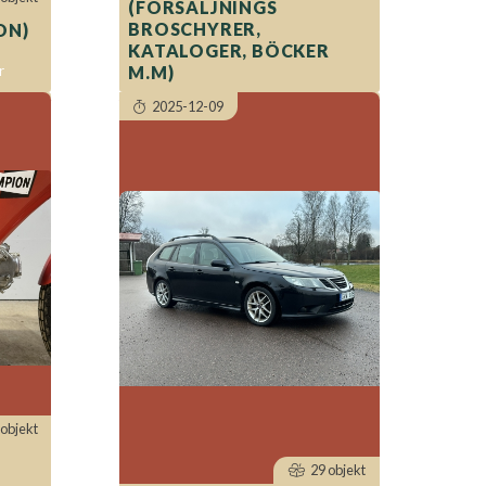
(FÖRSÄLJNINGS
BROSCHYRER,
ON)
KATALOGER, BÖCKER
r
M.M)
2025-12-09
objekt
29 objekt