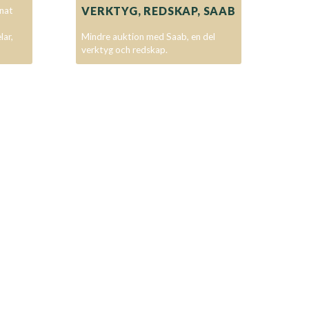
VERKTYG, REDSKAP, SAAB
nat
lar,
Mindre auktion med Saab, en del
verktyg och redskap.