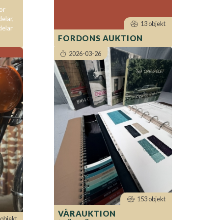
or
elar,
13 objekt
delar
FORDONS AUKTION
2026-03-26
153 objekt
VÅRAUKTION
objekt