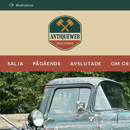
Budnotiser
SÄLJA
PÅGÅENDE
AVSLUTADE
OM OS