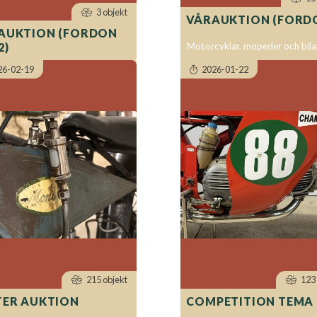
3 objekt
VÅRAUKTION (FORD
AUKTION (FORDON
Motorcyklar, mopeder och bila
2)
26-02-19
2026-01-22
215 objekt
123 
TER AUKTION
COMPETITION TEMA