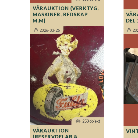
VÅRAUKTION (VERKTYG,
MASKINER, REDSKAP
VÅR
M.M)
DEL 
2026-03-26
20
253 objekt
VÅRAUKTION
VIN
(RESERVDELAR &