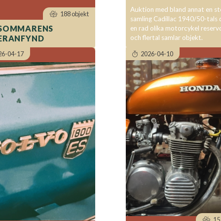
Auktion med bland annat en st
188 objekt
samling Cadillac 1940/50-tals d
SOMMARENS
en rad olika motorcykel reserv
och flertal samlar objekt.
ERANFYND
26-04-17
2026-04-10
15 